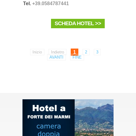
Tel.
+39.0584787441
SCHEDA HOTEL >>
1
Inizio
Indietro
2
3
AVANTI
FINE